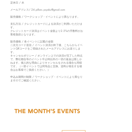
定休日 / 水
メールアドレス/
24.pillars.yoyaku@gmail.com
販売価格 / ワークショップ・イベントにより異なります。
支払方法 / クレジットカードによる決済がご利用いただけま
す。
クレジットカード決済はイベント金額より2.5%の手数料がお
客様負担となります。
販売価格 / 各イベントに記載の金額
二次元コード送信
/
イベント決済が終了後、こちらからイベ
ントQRコードをご登録されたメールアドレスにお送りしま
す。
キャンセルポリシー
/
オンライン上での決済が完了した時点
で、弊社都合等のイベント中止時以外の一切の返金は致しか
ねます。
個人的な理由によりキャンセルをされる場合も同様
です。（一部イベントでは同等品と交換。送料が発生する場
合はお客様でご負担ください。）
申込み期間の制限
/
ワークショップ・イベントにより異なり
ますのでご確認ください。
The Month's Events