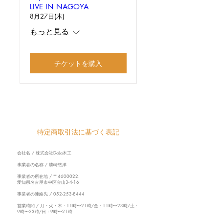
LIVE IN NAGOYA
8月27日(木)
もっと見る
チケットを購入
特定商取引法に基づく表記
会社名 / 株式会社DaLa木工
事業者の名称 / 勝崎慈洋
事業者の所在地
/
〒4600022.
愛知県名古屋市中区金山3-4-16
事業者の連絡先 /
052-253-8444
営業時間 / 月・火・木：11時〜21時/金：11時〜23時/土：
9時〜23時/日：9時〜21時