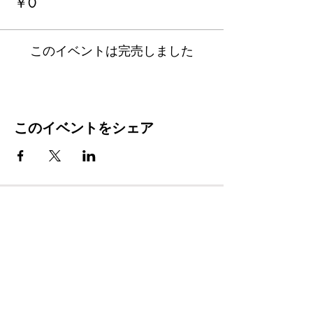
￥0
このイベントは完売しました
このイベントをシェア
BUSINESS HOUR
(Mon) - (Sun) 12:00 - 23:00
FOOD L.O. 閉店１時間前
DRINK L.O. 閉店30分前
​(Wed) CLOSE
〒460-0022
愛知県名古屋市中区金山3-4-16