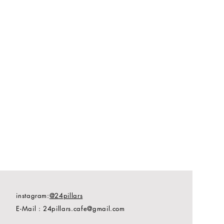
instagram:
@24pillars
E-Mail :
24pillars.cafe@gmail.com