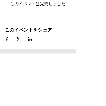
このイベントは完売しました
このイベントをシェア
BUSINESS HOUR
(Mon) - (Sun) 12:00 - 23:00
FOOD L.O. 閉店１時間前
DRINK L.O. 閉店30分前
​(Wed) CLOSE
〒460-0022
愛知県名古屋市中区金山3-4-16
instagram:
@24pillars
E-Mail :
24pillars.cafe@gmail.com