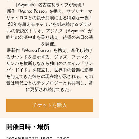
（Azymuth）名古屋初ライブが実現！
新作『Marca Passo』を携え、サブリナ・マ
リェイロスとの親子共演による特別な一夜！
50年を超えるキャリアを刻み続けるブラジ
ルの伝説的トリオ、アジムス（Azymuth）が
昨年の公演中止を乗り越え、待望の来日公演
を開催。
最新作『Marca Passo』を携え、進化し続け
るサウンドを提示する。ジャズ、ファンク、
サンバを横断しながら独自のスタイル「サン
バ・ドイド」を確立し、世界中の音楽に影響
を与えてきた彼らの現在地が示される。その
音は時代ごとのテクノロジーとも共鳴し、常
に更新され続けてきた。
チケットを購入
開催日時・場所
2026年8月27日 18:30 – 23:00