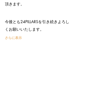
頂きます。
今後とも24PILLARSを引き続きよろし
くお願いいたします。
さらに表示
このイベントをシェア
BUSINESS HOUR
(Mon) - (Sun) 12:00 - 23:00
FOOD L.O. 閉店１時間前
DRINK L.O. 閉店30分前